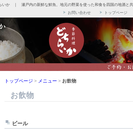
らいか ｜ 瀬戸内の新鮮な鮮魚、地元の野菜を使った和食を四国の地酒と
お問い合わせ
トップページ
トップページ
>
メニュー
>
お飲物
お飲物
ビール